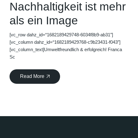
Nachhaltigkeit ist mehr
als ein Image
[vc_row dahz_id=“1682189429748-6034f8b9-ab31″]
[vc_column dahz_id=“1682189429768-c9b23431-f043″]
[vc_column_text]Umweltfreundlich & erfolgreich! Franca
Sc
Read More