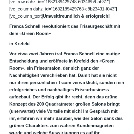
[vc_row dahz_id=“1682189429748-6034f8b9-ab31″]
[vc_column dahz_id=“1682189429768-c9b23431-f043″]
[vc_column_text]
Umweltfreundlich & erfolgreich!
Franca Schnell revolutioniert das Friseurgeschäft mit
dem «Green Room»
in Krefeld
Vor etwa zwei Jahren traf Franca Schnell eine mutige
Entscheidung und eröffnete in Krefeld den «Green
Room», ein Friseursalon, der sich ganz der
Nachhaltigkeit verschrieben hat. Damit hat sie nicht
nur ihren persönlichen Traum verwirklicht, sondern ein
erfolgreiches und nachhaltiges Friseurbusiness
aufgebaut. Der Erfolg gibt ihr recht, denn das grüne
Konzept des 200 Quadratmeter großen Salons bringt
(unerwartet) viele Vorteile mit sich! Im Gespräch mit
ihr, erfahren wir mehr darüber, wie der Salon dank des
grünen Charakters zum wahren Kundenmagneten
wurde und welche Auswirkungen es auf ihr