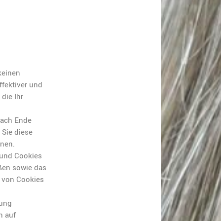
keinen
ffektiver und
die Ihr
nach Ende
 Sie diese
nnen.
 und Cookies
eßen sowie das
g von Cookies
lung
n auf