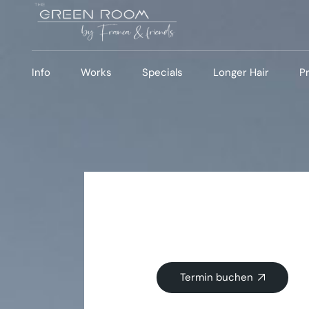
Info
Works
Specials
Longer Hair
P
Team
Balayage
Pflegetipps
Werte
Blonde
360 Grad – Tour
Colorful
FAQ
Termin buchen