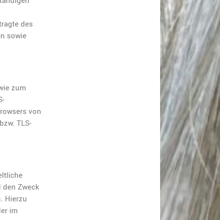
ständigen
tragte des
en sowie
 wie zum
S-
Browsers von
 bzw. TLS-
ltliche
d den Zweck
. Hierzu
er im