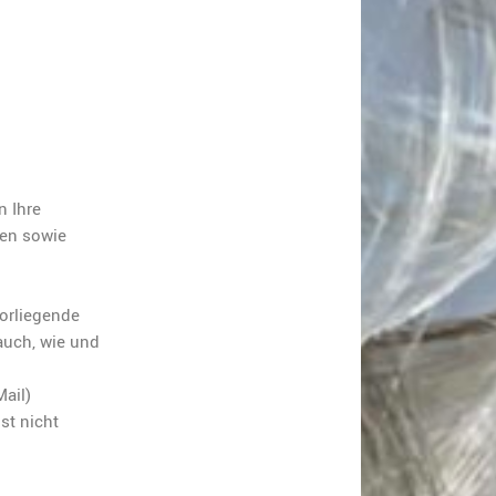
n Ihre
ten sowie
vorliegende
 auch, wie und
Mail)
st nicht