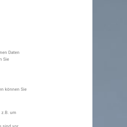
enen Daten
n Sie
ten können Sie
h z.B. um
 sind vor