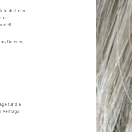
 fehlerfreien
hres
andelt.
Log-Dateien,
ge für die
s Vertrags