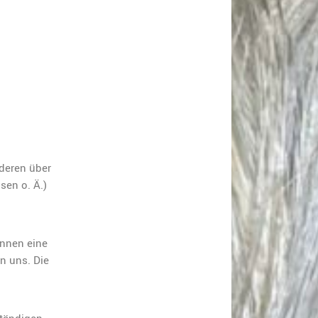
nderen über
sen o. Ä.)
önnen eine
an uns. Die