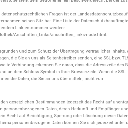
r Verstöße steht dem Betroffenen ein Beschwerderecht bei der zu
 datenschutzrechtlichen Fragen ist der Landesdatenschutzbeauf
ernehmen seinen Sitz hat. Eine Liste der Datenschutzbeauftragt
lgendem Link entnommen werden:
fothek/Anschriften_Links/anschriften_links-node.html.
tsgründen und zum Schutz der Übertragung vertraulicher Inhalte,
agen, die Sie an uns als Seitenbetreiber senden, eine SSL-bzw. TL
sselte Verbindung erkennen Sie daran, dass die Adresszeile des 
lt und an dem Schloss-Symbol in Ihrer Browserzeile. Wenn die SSL-
önnen die Daten, die Sie an uns übermitteln, nicht von
den gesetzlichen Bestimmungen jederzeit das Recht auf unentge
ten personenbezogenen Daten, deren Herkunft und Empfänger un
ein Recht auf Berichtigung, Sperrung oder Löschung dieser Daten
hema personenbezogene Daten können Sie sich jederzeit unter d