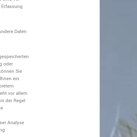
e Erfassung
 Andere Daten
 gespeicherten
g oder
können Sie
Ihnen ein
bietern
eht vor allem
in der Regel
se
eser Analyse
ung